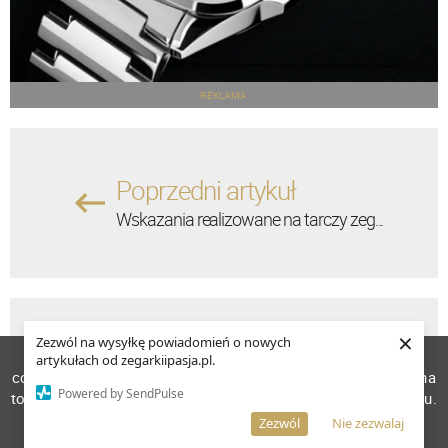
REKLAMA
Poprzedni artykuł
Wskazania realizowane na tarczy zeg...
×
Zezwól na wysyłkę powiadomień o nowych
Następny artykuł
W celu poprawienia jakości usług korzystamy z plików
artykułach od zegarkiipasja.pl.
cookies. Pozostanie na stronie oznacza, iż wyrażasz zgodę na
Krótka historia zegarmistrzostwa i ...
Powered by SendPulse
to, że pliki cookies będą przechowywane w Twoim urządzeniu.
Więcej informacji
AKCEPTUJĘ
Zezwól
Nie zezwalaj