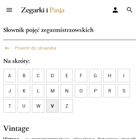
Słownik pojęć zegarmistrzowskich
Powrót do słownika
Na skróty:
A
B
C
D
E
F
G
H
I
J
K
L
M
N
O
P
R
S
T
U
W
V
Z
Vintage