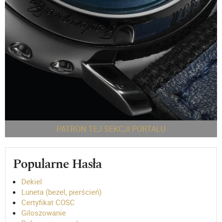
PATRON TEJ SEKCJI PORTALU
Popularne Hasła
Dekiel
Luneta (bezel, pierścień)
Certyfikat COSC
Giloszowanie