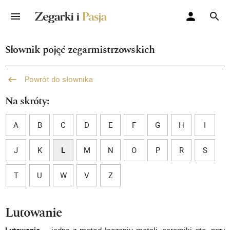
Słownik pojęć zegarmistrzowskich
Powrót do słownika
Na skróty:
A
B
C
D
E
F
G
H
I
J
K
L
M
N
O
P
R
S
T
U
W
V
Z
Lutowanie