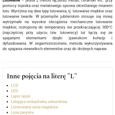
Lutowanie
– jedna z metod łączeniu metali, ceramiki etc. przy
pomocy topnika oraz metalowego spoiwa określanego mianem
lutu. Wyróżnia się dwa typy lutowania, tj. lutowanie miękkie oraz
lutowanie twarde. W przemyśle jubilerskim stosuje się mniej
wytrzymałe na wysokie obciążenia mechaniczne lutowanie
miękkie; roztopiony do temperatury nie przekraczającej 300°C
(najczęściej przy użyciu tzw. lutownicy) lut łączy się ze
spajanymi elementami dzięki zjawiskom kohezji i
dyfundowania. W zegarmistrzostwie, metoda wykorzystywana
do spajania niewielkich elementów oraz do drobnych napraw.
Inne pojęcia na literę "L"
LCD
LED
Lapis lazuli
Latająca wskazówka sekundowa
Limitowana seria zegarków
Linia paryska