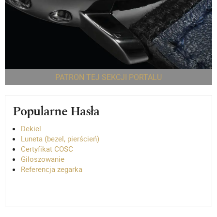
PATRON TEJ SEKCJI PORTALU
Popularne Hasła
Dekiel
Luneta (bezel, pierścień)
Certyfikat COSC
Giloszowanie
Referencja zegarka