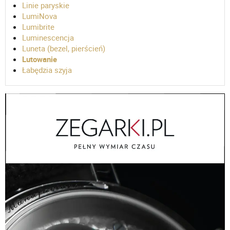
Linie paryskie
LumiNova
Lumibrite
Luminescencja
Luneta (bezel, pierścień)
Lutowanie
Łabędzia szyja