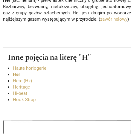
Hel
(łac. helium) - pierwiastek chemiczny o grupie atomowej 2.
Bezbarwny, bezwonny, nietoksyczny, obojętny, jednoatomowy
gaz z grupy gazów szlachetnych. Hel jest drugim po wodorze
najlżejszym gazem występującym w przyrodzie. (
zawór helowy
)
Inne pojęcia na literę "H"
Haute horlogerie
Hel
Herc (Hz)
Heritage
Hi-beat
Hook Strap