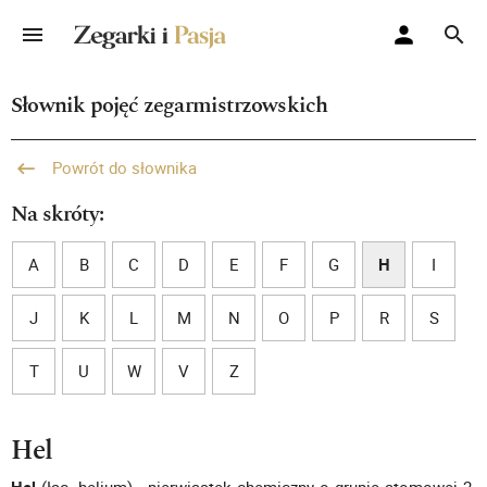
Słownik pojęć zegarmistrzowskich
Powrót do słownika
Na skróty:
A
B
C
D
E
F
G
H
I
J
K
L
M
N
O
P
R
S
T
U
W
V
Z
Hel