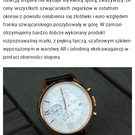
funkcją stopera nie wydaje się kwotą sporą, zważywszy, że
ceny wszystkich szwajcarskich zegarków w ostatnim
okresie z powodu osłabienia się złotówki i euro względem
franka szwajcarskiego poszybowały w górę. W zamian
otrzymujemy bardzo dobrze wykonany produkt
rozpoznawalnej marki, z piękną tarczą, szafirowym szkłem
wyposażonym w warstwę AR i odrobiną ekstrawagancji w
postaci obecności stopera.