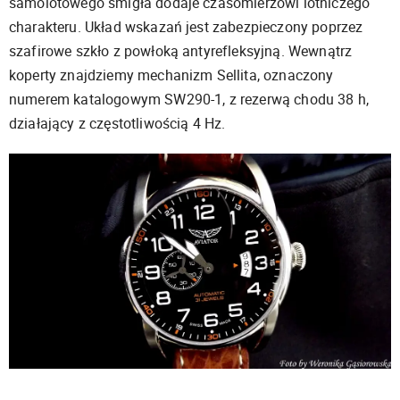
samolotowego śmigła dodaje czasomierzowi lotniczego
charakteru. Układ wskazań jest zabezpieczony poprzez
szafirowe szkło z powłoką antyrefleksyjną. Wewnątrz
koperty znajdziemy mechanizm Sellita, oznaczony
numerem katalogowym SW290-1, z rezerwą chodu 38 h,
działający z częstotliwością 4 Hz.