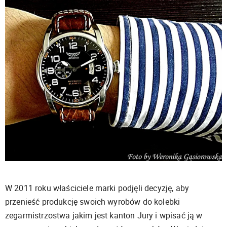
W 2011 roku właściciele marki podjęli decyzję, aby
przenieść produkcję swoich wyrobów do kolebki
zegarmistrzostwa jakim jest kanton Jury i wpisać ją w