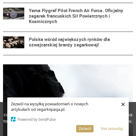
Yema Flygraf Pilot French Air Force. Oficjalny
zegarek francuskich Sił Powietrznych i
Kosmicznych
Polska wśród największych rynków dla
szwajcarskiej branży zegarkowej!
×
Zezwól na wysyłkę powiadomień o nowych
W celu poprawienia jakości usług korzystamy z plików
artykułach od zegarkiipasja.pl.
cookies. Pozostanie na stronie oznacza, iż wyrażasz zgodę na
Powered by SendPulse
to, że pliki cookies będą przechowywane w Twoim urządzeniu.
Więcej informacji
AKCEPTUJĘ
Zezwól
Nie zezwalaj