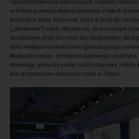
reprezentatywnych lokalizacjach, najlepiej znanych
w Polsce powstają dopiero pierwsze z takich firmo
posunięcie firmy Victorinox, która w budynku swoj
(„showroom”) marki. Wydaje się, że na naszym zd
detalicznym, krok ten może być doskonałym dla lep
idzie zwiększenia wolumenu sprzedaży jego wyrob
Marka Victorinox - producent kultowego scyzoryka, 
otwierając pierwszy polski salon pokazowy zrobiła kol
jest wzmocnienie obecności marki w Polsce.