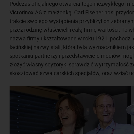
Podczas oficjalnego otwarcia tego niezwykłego miej
Victorinox AG z małżonką. Carl Elsener nosi przydo
trakcie swojego wystąpienia przybliżył on zebrany
przez rodzinę właścicieli i całą firmę wartości. To
nazwa firmy ukształtowane w roku 1921, pochodzi od
łacińskiej nazwy stali, która była wyznacznikiem 
spotkaniu partnerzy i przedstawiciele mediów mogli 
złożyć własny scyzoryk, sprawdzić wytrzymałość z
skosztować szwajcarskich specjałów, oraz wziąć u