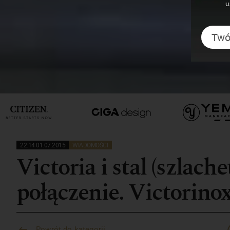
u
22:14 01.07.2015
WIADOMOŚCI
Victoria i stal (szlach
połączenie. Victorino
Powrót do kategorii