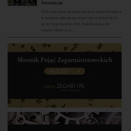
fotorelacja
SIHH, czyli Salon International de la Haute Horlogerie
w Genewie, odbywał się w tym roku w dniach od 15-
go do 19-go stycznia 2018. Podczas pięciu dni
trwania Salonu (z cz ...
Słownik Pojęć Zegarmistrzowskich
PRZEJDŹ
patron