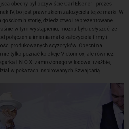
sca obecny był oczywiście Carl Elsener - prezes
mek IV, bo jest prawnukiem założyciela tejże marki. W
m gościom historię, dziedzictwo i reprezentowane
 właśnie w tym wystąpieniu, można było usłyszeć, że
 połączenia imienia matki założyciela firmy i
jakości produkowanych scyzoryków. Obecni na
nie tylko poznać kolekcje Victorinox, ale również
egarka I.N.O.X. zamrożonego w lodowej rzeźbie,
dział w pokazach inspirowanych Szwajcarią.