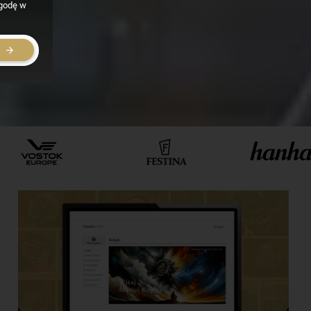
zgodę w
E