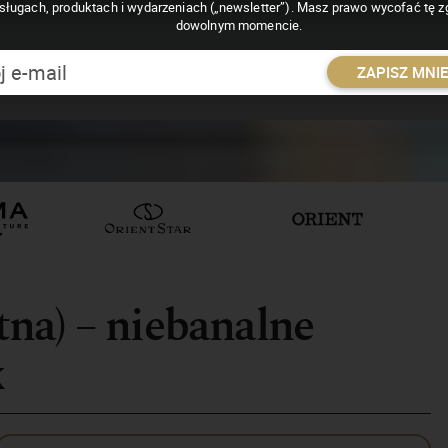
sługach, produktach i wydarzeniach („newsletter”). Masz prawo wycofać tę 
dowolnym momencie.
ZAPISZ MNI
etna) – niebanalne
x