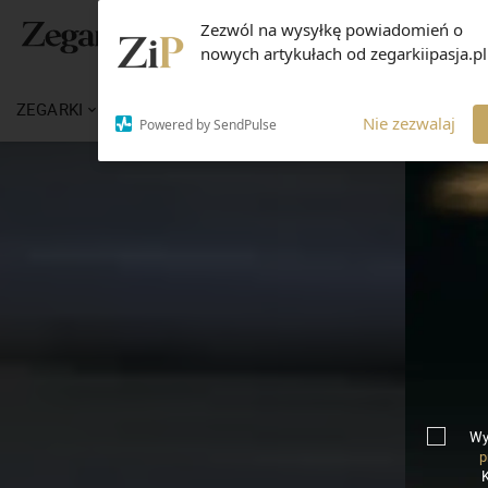
Zezwól na wysyłkę powiadomień o
nowych artykułach od zegarkiipasja.pl
ZEGARKI
WIADOMOŚCI
WIEDZA
MARKI
Nie zezwalaj
Powered by SendPulse
Wy
p