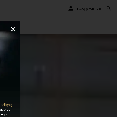
Twój profil ZiP
ą
polityką
ice ul.
nego o