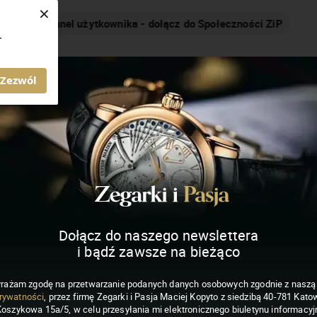
×
Nakręcamy pozytywnie... cały czas!
.
MAGAZYN ZEGARKI I PASJA
Zezwól
Dołącz do naszego newslettera
i bądź zawsze na bieżąco
rażam zgodę na przetwarzanie podanych danych osobowych zgodnie z nasz
rywatności
, przez firmę Zegarki i Pasja Maciej Kopyto z siedzibą 40-781 Katow
Koszykowa 15a/5, w celu przesyłania mi elektronicznego biuletynu informacyj