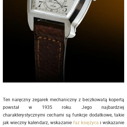
Ten naręczny zegarek mechaniczny z beczkowatą kopertą
powstał w 1935 roku. Jego najbardziej
charakterystycznymi cechami są funkcje dodatkowe, takie
jak wieczny kalendarz, wskazanie
faz księżyca
i wskazanie