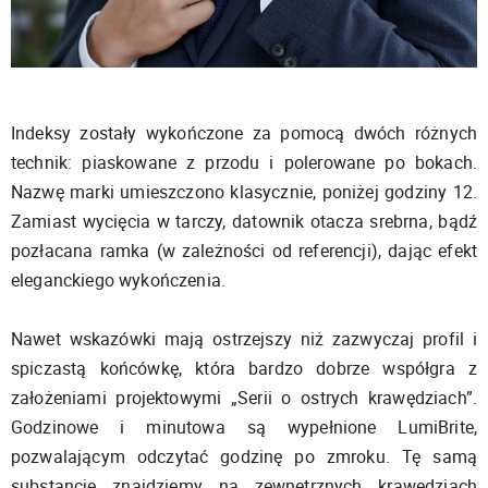
Indeksy zostały wykończone za pomocą dwóch różnych
technik: piaskowane z przodu i polerowane po bokach.
Nazwę marki umieszczono klasycznie, poniżej godziny 12.
Zamiast wycięcia w tarczy, datownik otacza srebrna, bądź
pozłacana ramka (w zależności od referencji), dając efekt
eleganckiego wykończenia.
Nawet wskazówki mają ostrzejszy niż zazwyczaj profil i
spiczastą końcówkę, która bardzo dobrze współgra z
założeniami projektowymi „Serii o ostrych krawędziach”.
Godzinowe i minutowa są wypełnione LumiBrite,
pozwalającym odczytać godzinę po zmroku. Tę samą
substancję znajdziemy na zewnętrznych krawędziach