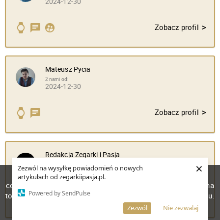
2024-12-30
>
Zobacz profil
Mateusz Pycia
Z nami od:
2024-12-30
>
Zobacz profil
Redakcja Zegarki i Pasja
×
Z nami od:
Zezwól na wysyłkę powiadomień o nowych
2025-01-08
W celu poprawienia jakości usług korzystamy z plików
artykułach od zegarkiipasja.pl.
cookies. Pozostanie na stronie oznacza, iż wyrażasz zgodę na
Powered by SendPulse
to, że pliki cookies będą przechowywane w Twoim urządzeniu.
>
Zobacz profil
Więcej informacji
AKCEPTUJĘ
Zezwól
Nie zezwalaj