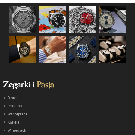
O nas
Reklama
Współpraca
Kariera
W mediach