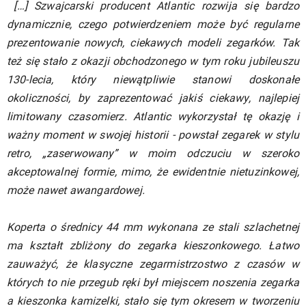
[…] Szwajcarski producent Atlantic rozwija się bardzo
dynamicznie, czego potwierdzeniem może być regularne
prezentowanie nowych, ciekawych modeli zegarków. Tak
też się stało z okazji obchodzonego w tym roku jubileuszu
130-lecia, który niewątpliwie stanowi doskonałe
okoliczności, by zaprezentować jakiś ciekawy, najlepiej
limitowany czasomierz. Atlantic wykorzystał tę okazję i
ważny moment w swojej historii - powstał zegarek w stylu
retro, „zaserwowany” w moim odczuciu w szeroko
akceptowalnej formie, mimo, że ewidentnie nietuzinkowej,
może nawet awangardowej.
Koperta o średnicy 44 mm wykonana ze stali szlachetnej
ma kształt zbliżony do zegarka kieszonkowego. Łatwo
zauważyć, że klasyczne zegarmistrzostwo z czasów w
których to nie przegub ręki był miejscem noszenia zegarka
a kieszonka kamizelki, stało się tym okresem w tworzeniu