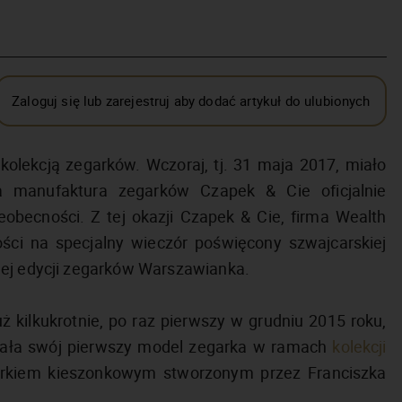
Zaloguj się lub zarejestruj aby dodać artykuł do ulubionych
olekcją zegarków. Wczoraj, tj. 31 maja 2017, miało
a manufaktura zegarków Czapek & Cie oficjalnie
eobecności. Z tej okazji Czapek & Cie, firma Wealth
gości na specjalny wieczór poświęcony szwajcarskiej
nej edycji zegarków Warszawianka.
 kilkukrotnie, po raz pierwszy w grudniu 2015 roku,
wała swój pierwszy model zegarka w ramach
kolekcji
arkiem kieszonkowym stworzonym przez Franciszka