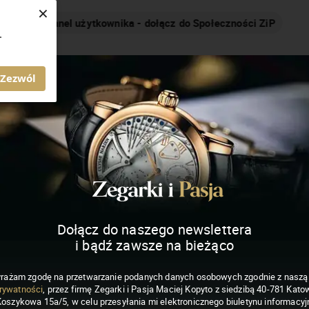
×
Nakręcamy pozytywnie... cały czas!
.
MAGAZYN ZEGARKI I PASJA
Zezwól
Dołącz do naszego newslettera
i bądź zawsze na bieżąco
rażam zgodę na przetwarzanie podanych danych osobowych zgodnie z nasz
rywatności
, przez firmę Zegarki i Pasja Maciej Kopyto z siedzibą 40-781 Katow
Koszykowa 15a/5, w celu przesyłania mi elektronicznego biuletynu informacyj