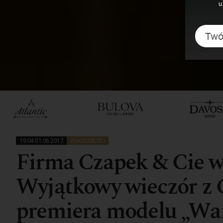
u
19:04 01.06.2017
WIADOMOŚCI
Firma Czapek & Cie wr
Wyjątkowy wieczór z 
premiera modelu „Wars