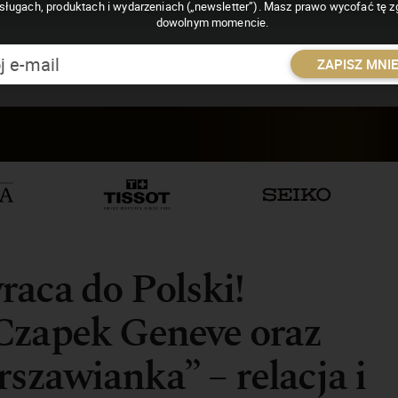
sługach, produktach i wydarzeniach („newsletter”). Masz prawo wycofać tę 
dowolnym momencie.
ZAPISZ MNI
aca do Polski!
Czapek Geneve oraz
zawianka” – relacja i