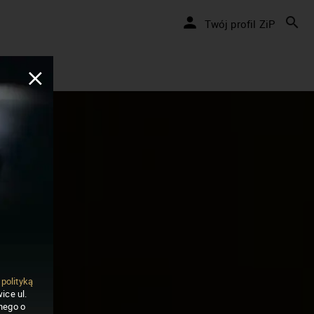
Twój profil ZiP
ą
polityką
ice ul.
nego o