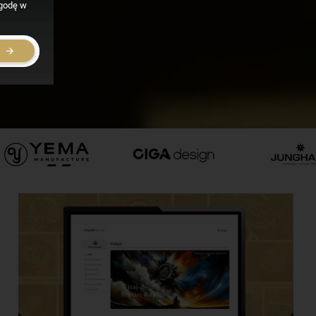
zgodę w
E