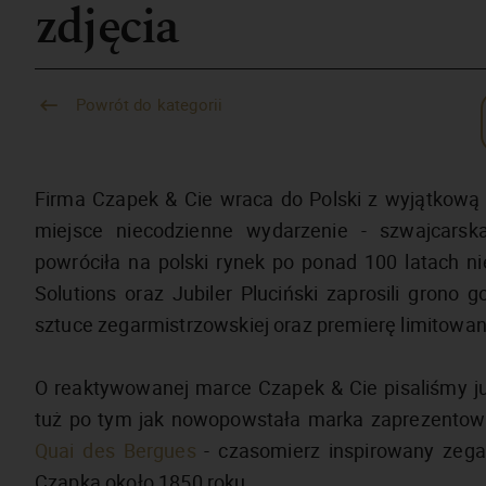
zdjęcia
Powrót do kategorii
Firma Czapek & Cie wraca do Polski z wyjątkową k
miejsce niecodzienne wydarzenie - szwajcarsk
powróciła na polski rynek po ponad 100 latach ni
Solutions oraz Jubiler Pluciński zaprosili grono 
sztuce zegarmistrzowskiej oraz premierę limitowa
O reaktywowanej marce Czapek & Cie pisaliśmy już
tuż po tym jak nowopowstała marka zaprezento
Quai des Bergues
- czasomierz inspirowany zeg
Czapka około 1850 roku.