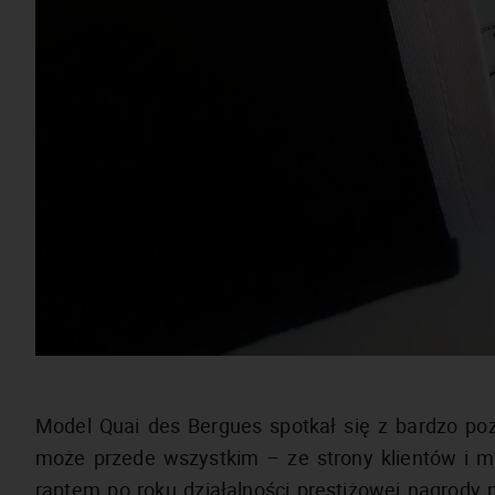
Model Quai des Bergues spotkał się z bardzo po
może przede wszystkim – ze strony klientów i 
raptem po roku działalności prestiżowej nagrody p