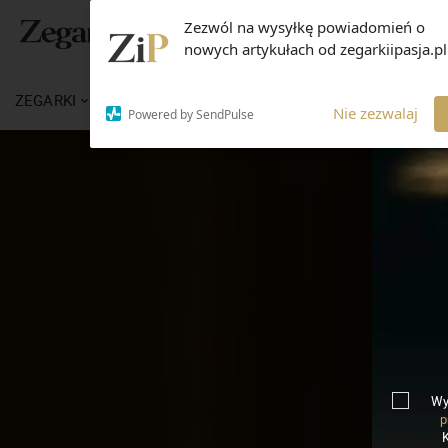
Zezwól na wysyłkę powiadomień o
nowych artykułach od zegarkiipasja.pl
ZEGARKI
WIADOMOŚCI
WIEDZA
MARKI
Nie zezwalaj
Powered by SendPulse
Wy
p