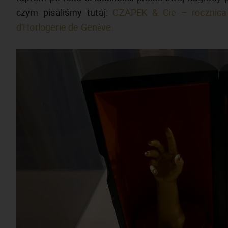
czym pisaliśmy tutaj:
CZAPEK & Cie – rocznica d
d'Horlogerie de Genève.