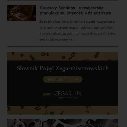
Cuervo y Sobrinos - szwajcarska
manufaktura, latynoskie dziedzictwo
Kuba jako kraj, kojarzy nam się przede wszystkim z
tytoniem, cygarami, oraz zmysłowym tańcem. Mało
kto wie jednak, że zanim zmiany polityczne dotknęły
ten środkowoameryka ...
Słownik Pojęć Zegarmistrzowskich
PRZEJDŹ
patron