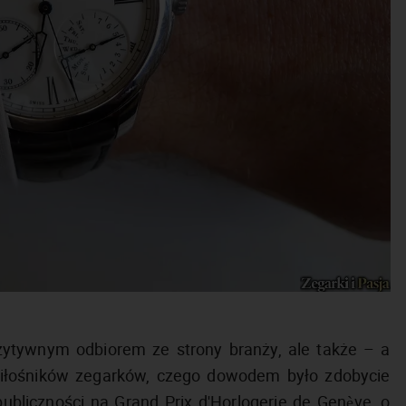
zytywnym odbiorem ze strony branży, ale także – a
miłośników zegarków, czego dowodem było zdobycie
ubliczności na Grand Prix d'Horlogerie de Genève, o