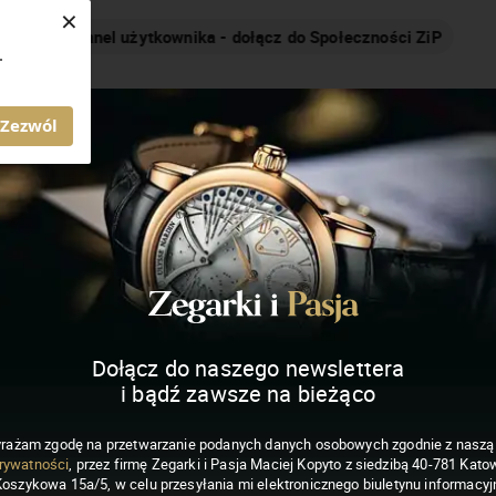
×
Nakręcamy pozytywnie... cały czas!
.
MAGAZYN ZEGARKI I PASJA
Zezwól
Dołącz do naszego newslettera
i bądź zawsze na bieżąco
rażam zgodę na przetwarzanie podanych danych osobowych zgodnie z nasz
rywatności
, przez firmę Zegarki i Pasja Maciej Kopyto z siedzibą 40-781 Katow
Koszykowa 15a/5, w celu przesyłania mi elektronicznego biuletynu informacyj