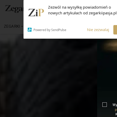
Zezwól na wysyłkę powiadomień o
nowych artykułach od zegarkiipasja.pl
ZEGARKI
WIADOMOŚCI
WIEDZA
MARKI
Nie zezwalaj
Powered by SendPulse
Wy
p