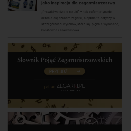
jako inspiracja dla zegarmistrzostwa
„Prawdziwe dzieło sztuki” – tak eufemistycznie
określa się czasem zegarki, a opinia ta dotyczy w
szczególności wyrobów, które są: pięknie wykonane,
kosztowne i zaawansowa ...
Słownik Pojęć Zegarmistrzowskich
PRZEJDŹ
patron