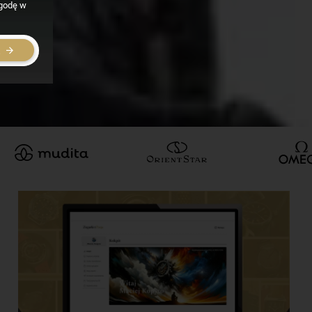
zgodę w
E