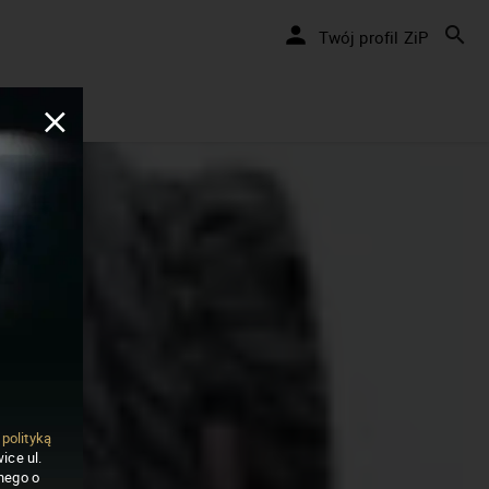
Twój profil ZiP
ą
polityką
ice ul.
nego o