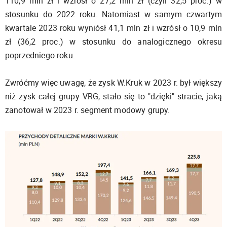
110,9 mln zł i wzrósł o 27,2 mln zł (czyli 32,5 proc.) w
stosunku do 2022 roku. Natomiast w samym czwartym
kwartale 2023 roku wyniósł 41,1 mln zł i wzrósł o 10,9 mln
zł (36,2 proc.) w stosunku do analogicznego okresu
poprzedniego roku.
Zwróćmy więc uwagę, że zysk W.Kruk w 2023 r. był większy
niż zysk całej grupy VRG, stało się to "dzięki" stracie, jaką
zanotował w 2023 r. segment modowy grupy.