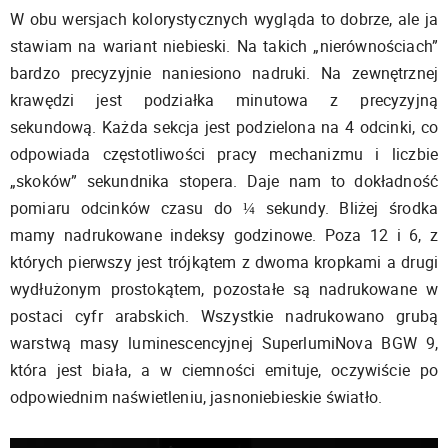
W obu wersjach kolorystycznych wygląda to dobrze, ale ja
stawiam na wariant niebieski. Na takich „nierównościach”
bardzo precyzyjnie naniesiono nadruki. Na zewnętrznej
krawędzi jest podziałka minutowa z precyzyjną
sekundową. Każda sekcja jest podzielona na 4 odcinki, co
odpowiada częstotliwości pracy mechanizmu i liczbie
„skoków” sekundnika stopera. Daje nam to dokładność
pomiaru odcinków czasu do ¼ sekundy. Bliżej środka
mamy nadrukowane indeksy godzinowe. Poza 12 i 6, z
których pierwszy jest trójkątem z dwoma kropkami a drugi
wydłużonym prostokątem, pozostałe są nadrukowane w
postaci cyfr arabskich. Wszystkie nadrukowano grubą
warstwą masy luminescencyjnej SuperlumiNova BGW 9,
która jest biała, a w ciemności emituje, oczywiście po
odpowiednim naświetleniu, jasnoniebieskie światło.