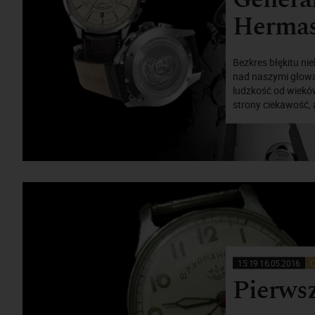
Hermasz
Bezkres błękitu n
nad naszymi głowa
ludzkość od wieków
strony ciekawość, 
15:19 16.05.2016
C
Pierwsz