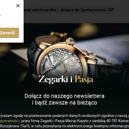
×
Panel użytkownika - dołącz do Społeczności ZiP
Nakrę
.
AGAZYN ZEGARKI I PASJA
Zezwól
nskie
Dołącz do naszego newslettera
i bądź zawsze na bieżąco
yrażam zgodę na przetwarzanie podanych danych osobowych zgodnie z naszą
EGARKI
prywatności
, przez firmę Zegarki i Pasja Maciej Kopyto z siedzibą 40-781 Katowi
nskie Gagarin 60th
Koszykowa 15a/5, w celu przesyłania mi elektronicznego biuletynu informacyj