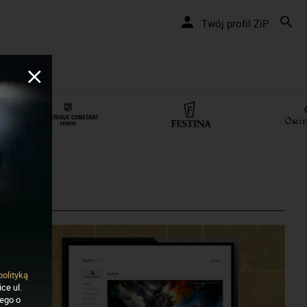
camy pozytywnie... cały czas!
Twój profil ZiP
polityką
ce ul.
nego o