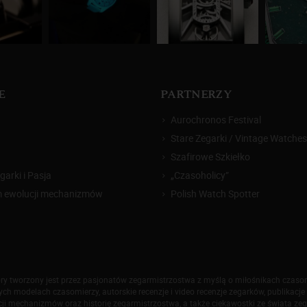
E
PARTNERZY
Aurochronos Festival
Stare Zegarki / Vintage Watches
Szafirowe Szkiełko
arki i Pasja
„Czasoholicy”
m ewolucji mechanizmów
Polish Watch Spotter
który tworzony jest przez pasjonatów zegarmistrzostwa z myślą o miłośnikach czas
h modelach czasomierzy, autorskie recenzje i video recenzje zegarków, publikacje 
ji mechanizmów oraz historię zegarmistrzostwa, a także ciekawostki ze świata ze