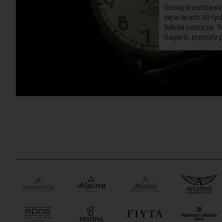
Dzisiaj przedstaw
się w latach 50-ty
Szkoła Lotnicza. T
Gagarin, przyszły 