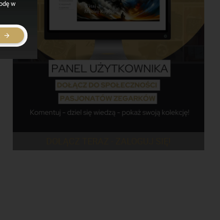
godę w
E
DOŁĄCZ TERAZ - ZALOGUJ SIĘ!