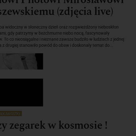
ewskiemu (zdjęcia live)
ieba widoczny w słoneczny dzień oraz rozgwieżdżony nieboskłon
mi, gdy patrzymy w bezchmurne niebo nocą, fascynowały
. To co nieosiągalne i nieznane zawsze budziło w ludziach z jednej
a z drugiej stanowiło powód do obaw i doskonały temat do...
IEKAWOSTKI
y zegarek w kosmosie !