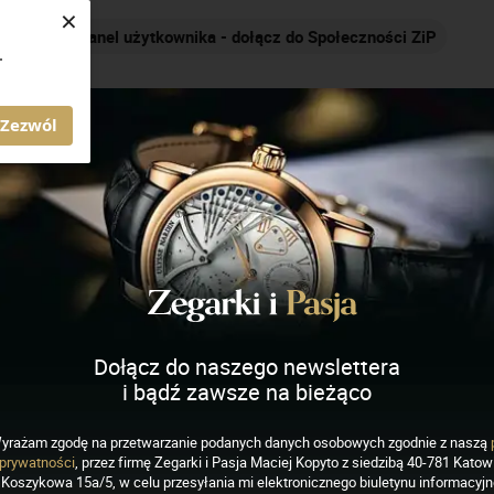
×
 do Społeczności ZiP
Nakręcamy pozytywnie... cały czas
.
AGAZYN ZEGARKI I PASJA
Zezwól
zny z dźwiękową
godzin
Dołącz do naszego newslettera
i bądź zawsze na bieżąco
r Bell Hora – jednowskazówkowy zegarek naręczny
yrażam zgodę na przetwarzanie podanych danych osobowych zgodnie z naszą
źwiękową sygnalizacją pełnych godzin.
prywatności
, przez firmę Zegarki i Pasja Maciej Kopyto z siedzibą 40-781 Katowi
Koszykowa 15a/5, w celu przesyłania mi elektronicznego biuletynu informacyj