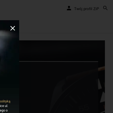
!
Twój profil ZiP
polityką
ce ul.
nego o