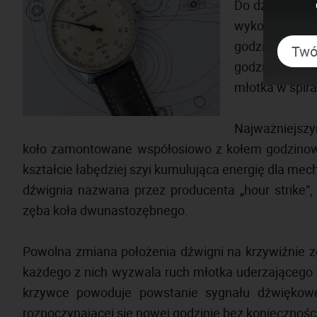
Do dźwiękowej
wykorzystała
godziny tj. „j
godzinę zami
młotka w spira
Najważniejsz
koło zamontowane współosiowo z kołem godzinowy
kształcie łabędziej szyi kumulująca energię dla mec
dźwignia nazwana przez producenta „hour strike”,
zęba koła dwunastozębnego.
Powolna zmiana położenia dźwigni na krzywiźnie 
każdego z nich wyzwala ruch młotka uderzającego 
krzywce powoduje powstanie sygnału dźwiękoweg
rozpoczynającej się nowej godzinie bez koniecznośc