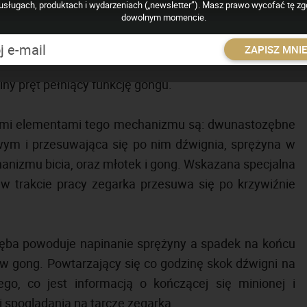
 sygnalizacji upływającego czasu firma MeisterSinger
usługach, produktach i wydarzeniach („newsletter”). Masz prawo wycofać tę z
dowolnym momencie.
 odpowiednio zmodyfikowany swój moduł skaczącej
umping hour”. Został zmieniony w taki sposób, aby co
ZAPISZ MNI
ast obrotu dysku godzinowego wyzwalał uderzenie
lny pręt pełniący funkcję gongu.
ymi elementami tego mechanizmu są: dwunastozębne
m i przesuwająca się po nim dźwignia, sprężyna w
hanizmu bicia, oraz młotek i gong. Wskazana specjalna
 w trakcie pracy zegarka przesuwa się po krzywiźnie
zęba powoduje napinanie sprężyny a spadek na końcu
w gong. Powtarzający się co godzinę skok dźwigni na
o, co jest informacją o kończącej się minionej i
i spoglądania na tarczę zegarka.