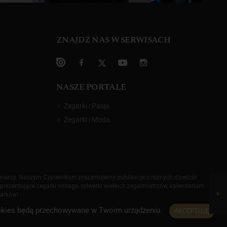
ZNAJDŹ NAS W SERWISACH
NASZE PORTALE
Zegarki i Pasja
Zegarki i Moda
omierzy. Naszym Czytelnikom prezentujemy publikacje z różnych dziedzin
prezentujące zegarki vintage, sylwetki wielkich zegarmistrzów, kalendarium
garków!
 cookies będą przechowywane w Twoim urządzeniu.
AKCEPTUJĘ
rywatności