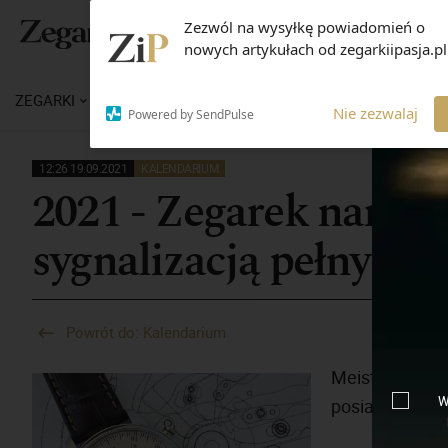
Zezwól na wysyłkę powiadomień o
Panel użytkownika - dołącz
nowych artykułach od zegarkiipasja.pl
ZEGARKI
WIADOMOŚCI
WIEDZA
MARKI
M
Nie zezwalaj
Powered by SendPulse
12:26 19.09.2021
KALENDARIUM
2021 - Zegarek naręc
sygnalizacją pełnych 
Powrót do: Kalendarium
MeisterSinge
W
posiadający d