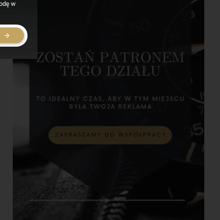
godę w
E