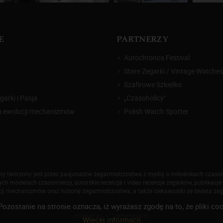
E
PARTNERZY
Aurochronos Festival
Stare Zegarki / Vintage Watches
Szafirowe Szkiełko
arki i Pasja
„Czasoholicy”
m ewolucji mechanizmów
Polish Watch Spotter
który tworzony jest przez pasjonatów zegarmistrzostwa z myślą o miłośnikach czas
h modelach czasomierzy, autorskie recenzje i video recenzje zegarków, publikacje 
ji mechanizmów oraz historię zegarmistrzostwa, a także ciekawostki ze świata ze
Pozostanie na stronie oznacza, iż wyrażasz zgodę na to, że pliki
026 Zegarkiipasja.pl. Korzystanie z serwisu oznacza akceptację
regulaminu
oraz
polityki p
powered by
greenlogic.eu
Więcej informacji