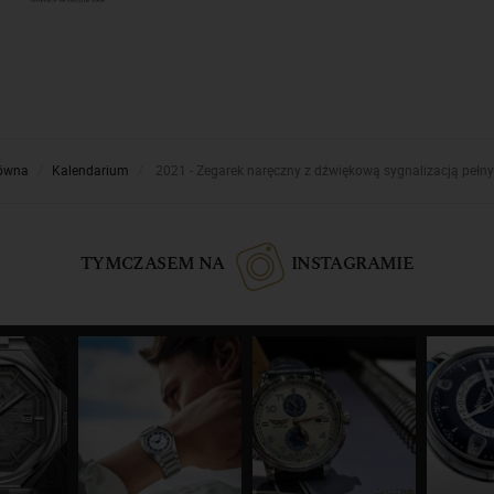
łówna
Kalendarium
2021 - Zegarek naręczny z dźwiękową sygnalizacją pełn
TYMCZASEM NA
INSTAGRAMIE