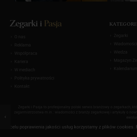
KATEGORI
Zegarki
O nas
Wiadomości
Reklama
Wiedza
Współpraca
Magazyn Zeg
Kariera
Kalendariu
W mediach
Polityka prywatności
Kontakt
Zegarki i Pasja to profesjonalny polski serwis branżowy o zegarkach, 
zegarmistrzostwa m.in.: wiadomości z branży zegarkowej i artykuły o nowyc
ewoluc
W celu poprawienia jakości usług korzystamy z plików cookies. 
© 2014-
2