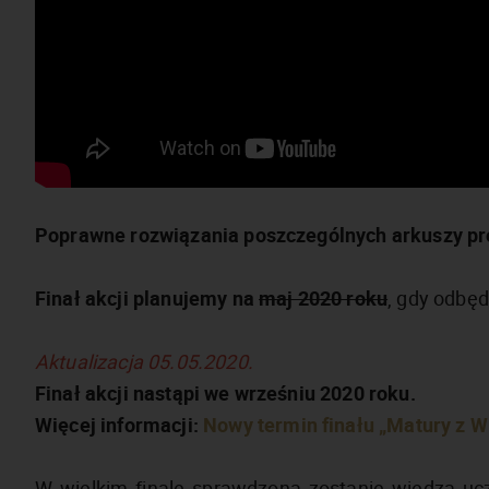
Poprawne rozwiązania poszczególnych arkuszy pr
Finał akcji planujemy na
maj 2020 roku
, gdy odbę
Aktualizacja 05.05.2020.
Finał akcji nastąpi we wrześniu 2020 roku.
Więcej informacji:
Nowy termin finału „Matury z W
W wielkim finale sprawdzona zostanie wiedza ucz