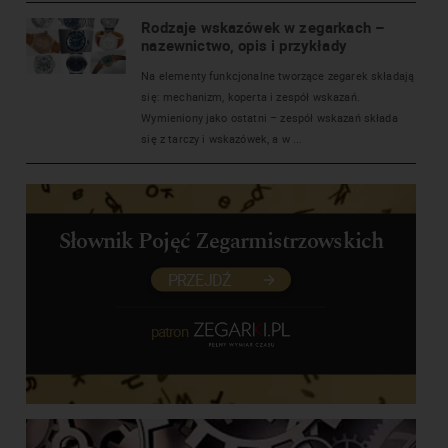
Rodzaje wskazówek w zegarkach –
nazewnictwo, opis i przykłady
Na elementy funkcjonalne tworzące zegarek składają
się: mechanizm, koperta i zespół wskazań.
Wymieniony jako ostatni – zespół wskazań składa
się z tarczy i wskazówek, a w ...
Słownik Pojęć Zegarmistrzowskich
PRZEJDŹ
patron