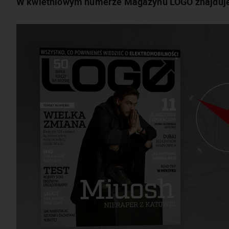
W kwietniowym numerze Magazynu LOGO znajduje s