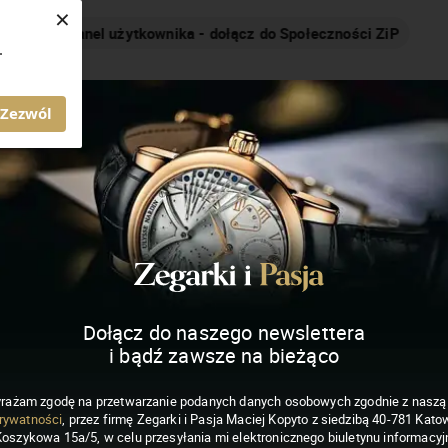
×
Nakręcamy pozytywnie... cały czas!
.
MAGAZYN ZEGARKI I PASJA
Zezwól
Dołącz do naszego newslettera
i bądź zawsze na bieżąco
rażam zgodę na przetwarzanie podanych danych osobowych zgodnie z nasz
rywatności
, przez firmę Zegarki i Pasja Maciej Kopyto z siedzibą 40-781 Katow
Koszykowa 15a/5, w celu przesyłania mi elektronicznego biuletynu informacyj