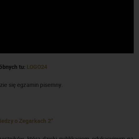
óbnych tu:
LOGO24
dzie się egzamin pisemny.
iedzy o Zegarkach 2”
estników, którą dzięki publikacjom edukacyjnym na