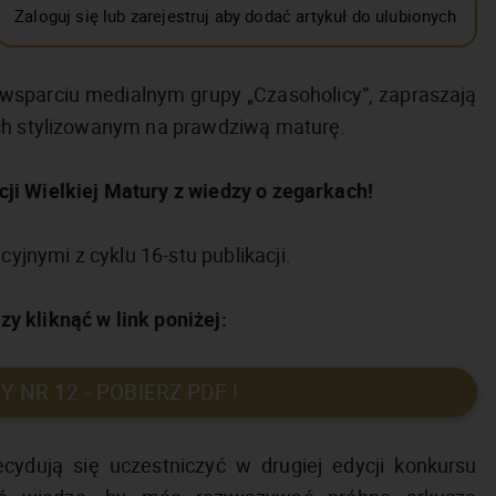
Zaloguj się lub zarejestruj aby dodać artykuł do ulubionych
y wsparciu medialnym grupy „Czasoholicy”, zapraszają
ach stylizowanym na prawdziwą maturę.
ji Wielkiej Matury z wiedzy o zegarkach!
nymi z cyklu 16-stu publikacji.
y kliknąć w link poniżej:
 NR 12 - POBIERZ PDF !
cydują się uczestniczyć w drugiej edycji konkursu