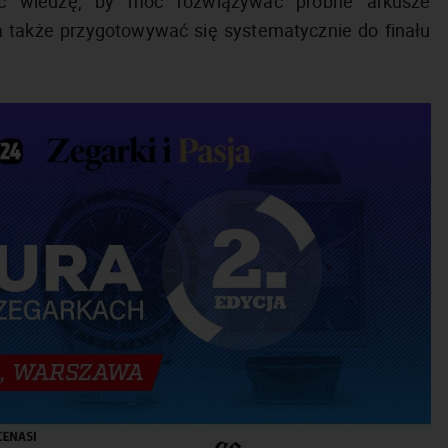
ć wiedzę, by móc rozwiązywać próbne arkusze
także przygotowywać się systematycznie do finału