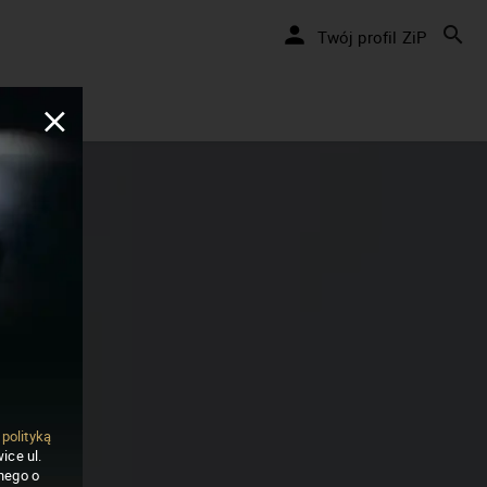
Twój profil ZiP
ą
polityką
ice ul.
nego o