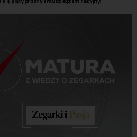
ię piąty próbny arkusz egzaminacyjny!