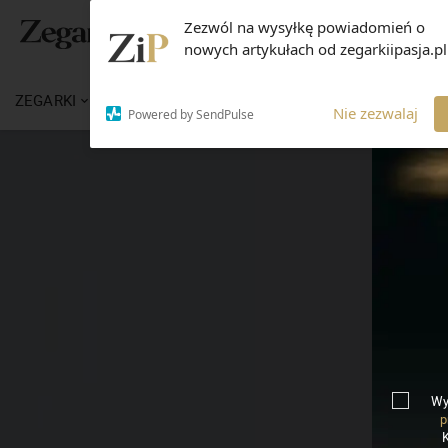
Zezwól na wysyłkę powiadomień o
nowych artykułach od zegarkiipasja.pl
ZEGARKI
WIADOMOŚCI
WIEDZA
MARKI
Nie zezwalaj
Powered by SendPulse
Wy
p