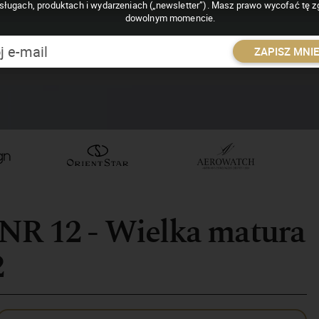
sługach, produktach i wydarzeniach („newsletter”). Masz prawo wycofać tę 
dowolnym momencie.
ZAPISZ MNI
 NR 12 - Wielka matura
2