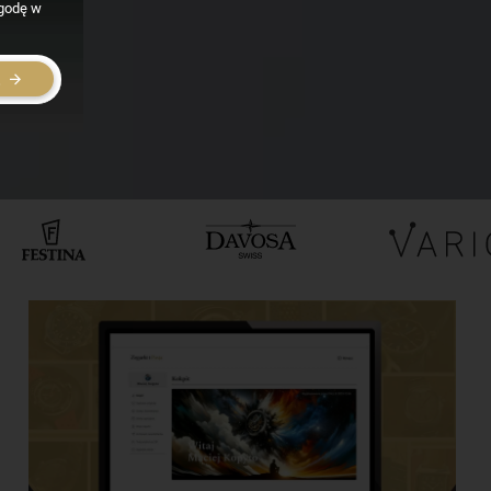
zgodę w
E