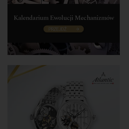
Kalendarium Ewolucji Mechanizmów
PRZEJDŹ