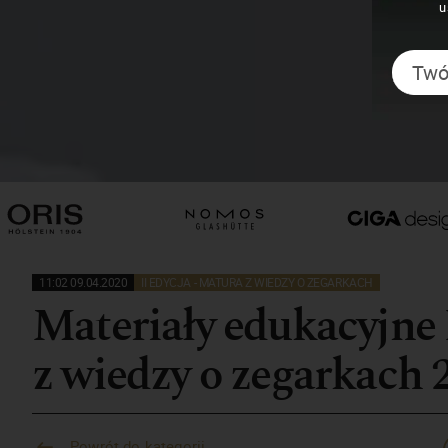
u
11:02 09.04.2020
II EDYCJA - MATURA Z WIEDZY O ZEGARKACH
Materiały edukacyjne
z wiedzy o zegarkach 
Powrót do kategorii