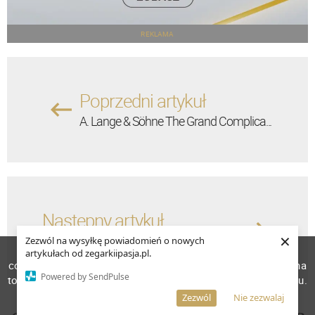
REKLAMA
Poprzedni artykuł
A. Lange & Söhne The Grand Complica...
Następny artykuł
×
FORTIS Tycoon Chronograph - oldscho...
Zezwól na wysyłkę powiadomień o nowych
W celu poprawienia jakości usług korzystamy z plików
artykułach od zegarkiipasja.pl.
cookies. Pozostanie na stronie oznacza, iż wyrażasz zgodę na
Powered by SendPulse
to, że pliki cookies będą przechowywane w Twoim urządzeniu.
Więcej informacji
AKCEPTUJĘ
Zezwól
Nie zezwalaj