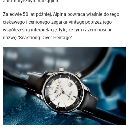
automatycznym naciągiem.
Zaledwie 50 lat później, Alpina powraca właśnie do tego
ciekawego i cenionego zegarka vintage poprzez jego
współczesną interpretację, tyle, że tym razem nosi on
nazwę "Seastrong Diver Heritage".