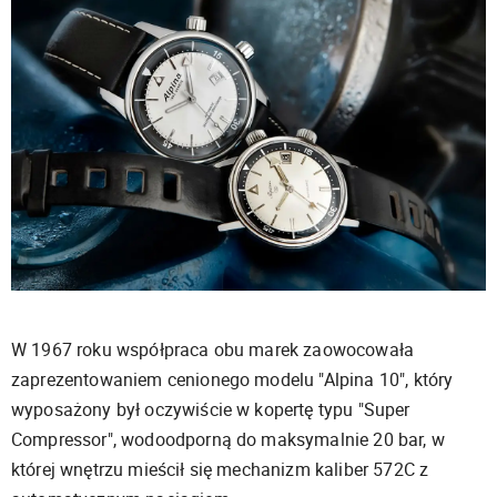
W 1967 roku współpraca obu marek zaowocowała
zaprezentowaniem cenionego modelu "Alpina 10", który
wyposażony był oczywiście w kopertę typu
"Super
Compressor", wodoodporną do maksymalnie 20 bar, w
której wnętrzu mieścił się mechanizm kaliber 572C z