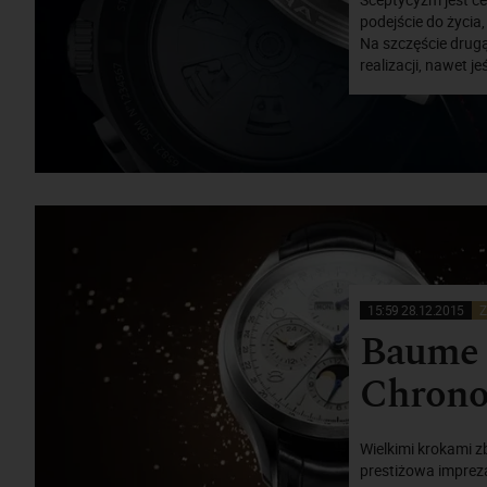
podejście do życia
Na szczęście drugą
realizacji, nawet j
15:59 28.12.2015
Z
Baume 
Chrono
Wielkimi krokami zb
prestiżowa imprez