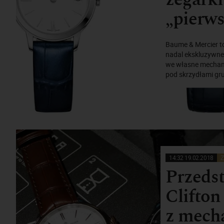
„pierws
Baume & Mercier to
nadal ekskluzywn
we własne mechaniz
pod skrzydłami gru
14:32 19.02.2018
Z
Przeds
Clifton
z mech