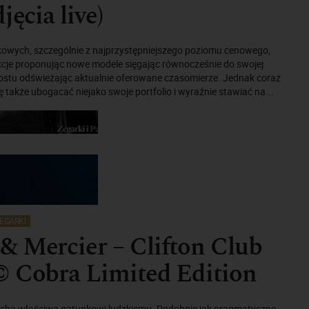
jęcia live)
kowych, szczególnie z najprzystępniejszego poziomu cenowego,
kcje proponując nowe modele sięgając równocześnie do swojej
prostu odświeżając aktualnie oferowane czasomierze. Jednak coraz
ię także ubogacać niejako swoje portfolio i wyraźnie stawiać na...
EGARKI
 Mercier – Clifton Club
© Cobra Limited Edition
echą właściwą gatunkowi ludzkiemu. Podobnie jak pragmatyczne