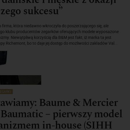
zego sukcesu”
 firma, która niedawno wkroczyła do poszerzającego się, ale
ego klubu producentów zegarków oferujących modele wyposażone
my. Niewątpliwą korzyścią dla B&M jest fakt, iż marka ta jest
py Richemont, bo to daje jej dostęp do możliwości zakładów Val...
EGARKI
tawiamy: Baume & Mercier
 Baumatic – pierwszy model
anizmem in-house (SIHH