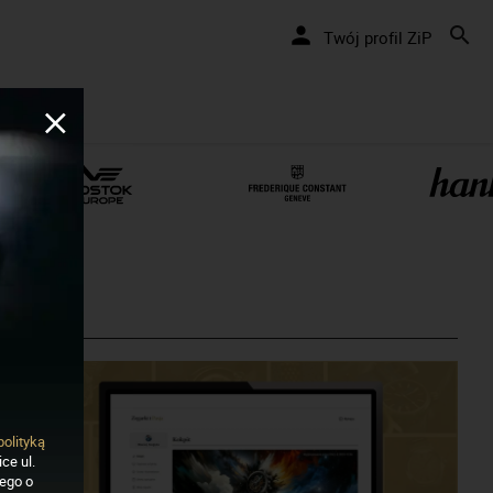
Twój profil ZiP
polityką
ce ul.
nego o