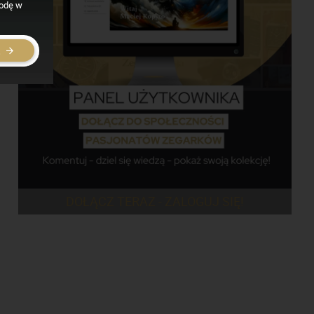
godę w
E
DOŁĄCZ TERAZ - ZALOGUJ SIĘ!