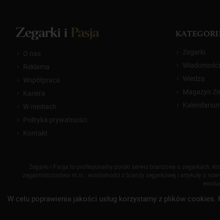
KATEGORI
Zegarki
O nas
Wiadomości
Reklama
Wiedza
Współpraca
Magazyn Zeg
Kariera
Kalendariu
W mediach
Polityka prywatności
Kontakt
Zegarki i Pasja to profesjonalny polski serwis branżowy o zegarkach, 
zegarmistrzostwa m.in.: wiadomości z branży zegarkowej i artykuły o nowyc
ewoluc
W celu poprawienia jakości usług korzystamy z plików cookies. 
© 2014-
2