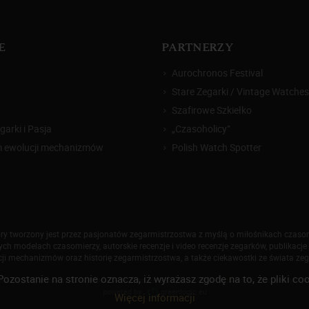
E
PARTNERZY
Aurochronos Festival
Stare Zegarki / Vintage Watches
Szafirowe Szkiełko
arki i Pasja
„Czasoholicy”
m ewolucji mechanizmów
Polish Watch Spotter
który tworzony jest przez pasjonatów zegarmistrzostwa z myślą o miłośnikach czas
h modelach czasomierzy, autorskie recenzje i video recenzje zegarków, publikacje 
ji mechanizmów oraz historię zegarmistrzostwa, a także ciekawostki ze świata ze
Pozostanie na stronie oznacza, iż wyrażasz zgodę na to, że pliki
026 Zegarkiipasja.pl. Korzystanie z serwisu oznacza akceptację
regulaminu
oraz
polityki p
powered by
greenlogic.eu
Więcej informacji