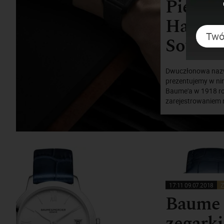
Pierre 
Hampto
Soulag
Dwuczłonowa nazwa
prezentujemy w nini
Baume'a w 1918 ro
zarejestrowaniem 
17:11 09.07.2018
Z
Baume 
zegarki