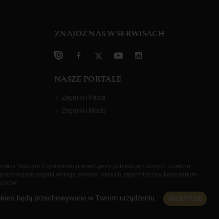
ZNAJDŹ NAS W SERWISACH
NASZE PORTALE
Zegarki i Pasja
Zegarki i Moda
omierzy. Naszym Czytelnikom prezentujemy publikacje z różnych dziedzin
prezentujące zegarki vintage, sylwetki wielkich zegarmistrzów, kalendarium
garków!
 cookies będą przechowywane w Twoim urządzeniu.
AKCEPTUJĘ
rywatności