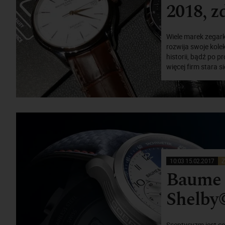
2018, zd
Wiele marek zegar
rozwija swoje kole
historii, bądź po 
więcej firm stara s
10:03 15.02.2017
Z
Baume &
Shelby
Sceptycyzm jest c