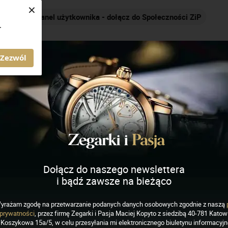
×
ności ZiP
Nakręcamy pozytywnie... cały czas!
.
AGAZYN ZEGARKI I PASJA
Zezwól
 & Mercier
Dołącz do naszego newslettera
i bądź zawsze na bieżąco
EGARKI
yrażam zgodę na przetwarzanie podanych danych osobowych zgodnie z naszą
 inspirowany twórczością
prywatności
, przez firmę Zegarki i Pasja Maciej Kopyto z siedzibą 40-781 Katowi
Koszykowa 15a/5, w celu przesyłania mi elektronicznego biuletynu informacyj