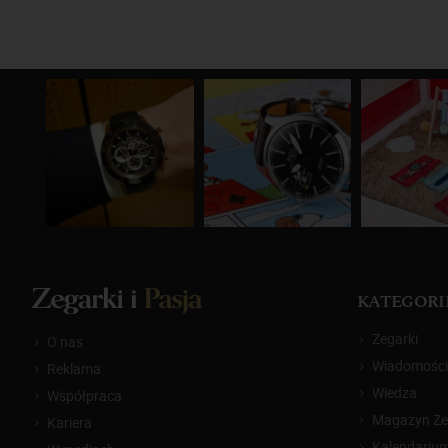
KATEGORI
Zegarki
O nas
Wiadomości
Reklama
Wiedza
Współpraca
Magazyn Zeg
Kariera
Kalendariu