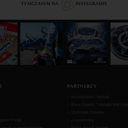
TYMCZASEM NA
INSTAGRAMIE
E
PARTNERZY
Aurochronos Festival
Stare Zegarki / Vintage Watches
Szafirowe Szkiełko
arki i Pasja
„Czasoholicy”
m ewolucji mechanizmów
Polish Watch Spotter