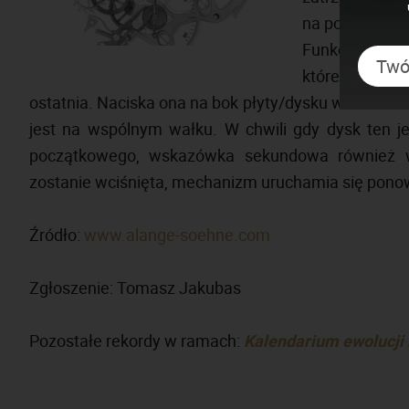
na pozycji zero
Funkcja obsł
którego kluc
ostatnia. Naciska ona na bok płyty/dysku w kształc
jest na wspólnym wałku. W chwili gdy dysk ten j
początkowego, wskazówka sekundowa również wr
zostanie wciśnięta, mechanizm uruchamia się ponow
Źródło:
www.alange-soehne.com
Zgłoszenie: Tomasz Jakubas
Pozostałe rekordy w ramach:
Kalendarium ewolucj