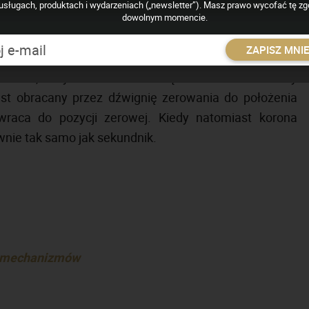
usługach, produktach i wydarzeniach („newsletter”). Masz prawo wycofać tę z
 tj. na godzinie „12”.
dowolnym momencie.
ugiwana jest przez skomplikowany system dźwigni,
ZAPISZ MNI
zową jest dźwignia zerowania umiejscowiona jako
ie serca, który wraz z wskazówką sekundnika osadzony
est obracany przez dźwignię zerowania do położenia
aca do pozycji zerowej. Kiedy natomiast korona
nie tak samo jak sekundnik.
i mechanizmów