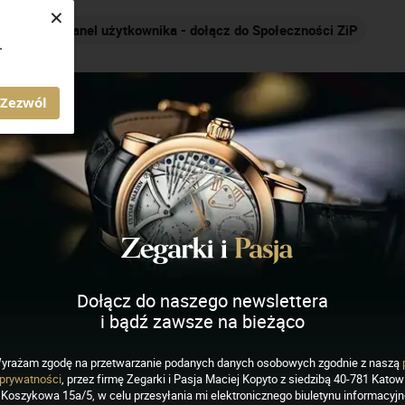
×
Panel użytkownika - dołącz do Społeczności ZiP
.
AGAZYN ZEGARKI I PASJA
Zezwól
azówki sekundnika
echanizm opatentowany przez A.Lange & Sohne w
Dołącz do naszego newslettera
i bądź zawsze na bieżąco
raktyczny sposób upraszcza synchronizację zegarka
nym sygnałem czasu. W chwili gdy główka naciągowa
yrażam zgodę na przetwarzanie podanych danych osobowych zgodnie z naszą
iągnięta w celu ustawiania czasu, mechanizm chodu
prywatności
, przez firmę Zegarki i Pasja Maciej Kopyto z siedzibą 40-781 Katowi
Koszykowa 15a/5, w celu przesyłania mi elektronicznego biuletynu informacyj
ę a wskazówka sekundnika automatycznie ustawia się