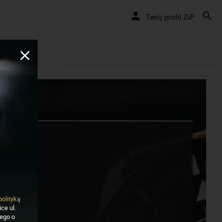
Nakręcamy pozytywnie... cały czas!
Twój profil ZiP
polityką
ce ul.
nego o