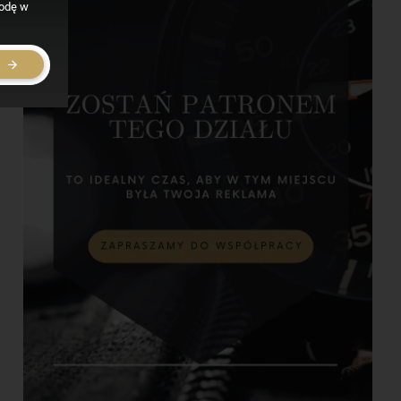
godę w
E