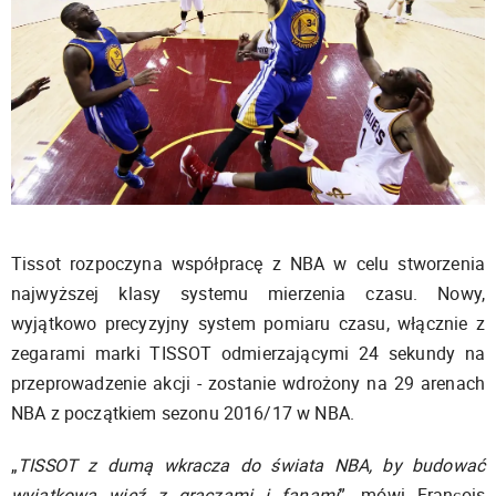
Tissot rozpoczyna współpracę z NBA w celu stworzenia
najwyższej klasy systemu mierzenia czasu. Nowy,
wyjątkowo precyzyjny system pomiaru czasu, włącznie z
zegarami marki TISSOT odmierzającymi 24 sekundy na
przeprowadzenie akcji - zostanie wdrożony na 29 arenach
NBA z początkiem sezonu 2016/17 w NBA.
„
TISSOT z dumą wkracza do świata NBA, by budować
wyjątkową więź z graczami i fanami
”, mówi François