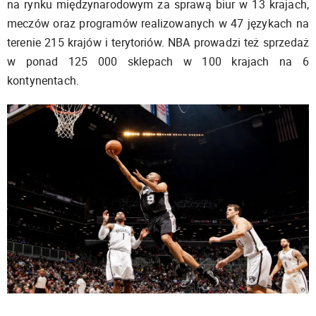
na rynku międzynarodowym za sprawą biur w 13 krajach,
meczów oraz programów realizowanych w 47 językach na
terenie 215 krajów i terytoriów. NBA prowadzi też sprzedaż
w ponad 125 000 sklepach w 100 krajach na 6
kontynentach.