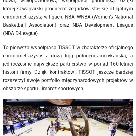
nową, wielopoziomową współpracę partnerską, dzięki
której szwajcarski producent zegarków stał się oficjalnym
chronometrażystą w ligach: NBA, WNBA (Women’s National
Basketball Association) oraz NBA Development League
(NBA D-League).
To pierwsza współpraca TISSOT w charakterze oficjalnego
chronometrażysty z dużą ligą północnoamerykańską, a
jednocześnie największe partnerstwo w ponad 160-letniej
historii firmy. Dzięki kontraktowi, TISSOT jeszcze bardziej
rozszerzył swoje portfolio międzynarodowych projektów w
obszarze sportu i imprez sportowych.