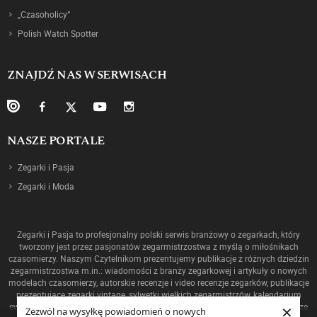
„Czasoholicy”
Polish Watch Spotter
ZNAJDŹ NAS W SERWISACH
NASZE PORTALE
Zegarki i Pasja
Zegarki i Moda
Zegarki i Pasja to profesjonalny polski serwis branżowy o zegarkach, który
tworzony jest przez pasjonatów zegarmistrzostwa z myślą o miłośnikach
czasomierzy. Naszym Czytelnikom prezentujemy publikacje z różnych dziedzin
zegarmistrzostwa m.in.: wiadomości z branży zegarkowej i artykuły o nowych
modelach czasomierzy, autorskie recenzje i video recenzje zegarków, publikacje
prezentujące zegarki vintage, sylwetki wielkich zegarmistrzów, kalendarium
×
ewolucji mechanizmów oraz historię zegarmistrzostwa, a także ciekawostki ze
Zezwól na wysyłkę powiadomień o nowych