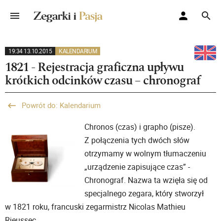
19:34 13.10.2015
KALENDARIUM
1821 - Rejestracja graficzna upływu
krótkich odcinków czasu – chronograf
Powrót do: Kalendarium
Chronos (czas) i grapho (pisze).
Z połączenia tych dwóch słów
otrzymamy w wolnym tłumaczeniu
„urządzenie zapisujące czas” -
Chronograf. Nazwa ta wzięła się od
specjalnego zegara, który stworzył
w 1821 roku, francuski zegarmistrz Nicolas Mathieu
Rieussec.