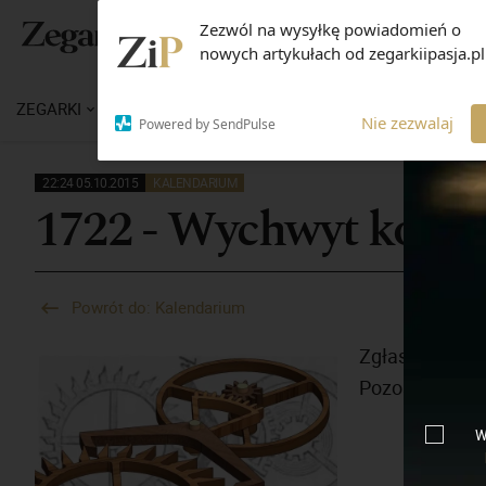
Zezwól na wysyłkę powiadomień o
nowych artykułach od zegarkiipasja.pl
ZEGARKI
WIADOMOŚCI
WIEDZA
MARKI
M
Nie zezwalaj
Powered by SendPulse
22:24 05.10.2015
KALENDARIUM
1722 - Wychwyt kotw
Powrót do: Kalendarium
Zgłaszający: 
Pozostałe rek
W