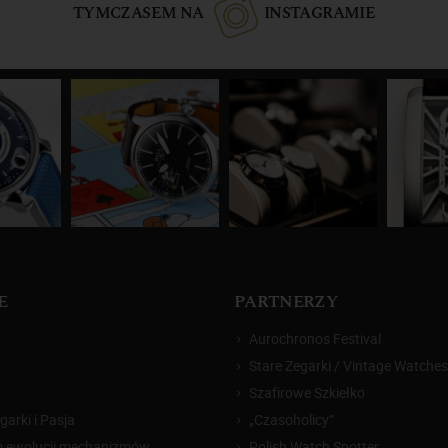
TYMCZASEM NA
INSTAGRAMIE
E
PARTNERZY
Aurochronos Festival
Stare Zegarki / Vintage Watches
Szafirowe Szkiełko
arki i Pasja
„Czasoholicy”
m ewolucji mechanizmów
Polish Watch Spotter