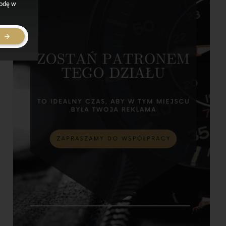
godę w
E