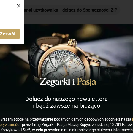
×
Panel użytkownika - dołącz do Społeczności ZiP
.
AGAZYN ZEGARKI I PASJA
Zezwól
icowy
Władysław Meller
Dołącz do naszego newslettera
i bądź zawsze na bieżąco
ordy:
Kalendarium ewolucji mechanizmów
yrażam zgodę na przetwarzanie podanych danych osobowych zgodnie z naszą
prywatności
, przez firmę Zegarki i Pasja Maciej Kopyto z siedzibą 40-781 Katowi
Koszykowa 15a/5, w celu przesyłania mi elektronicznego biuletynu informacyj