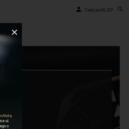
Nakręcamy pozytywnie... cały czas!
Twój profil ZiP
polityką
ce ul.
nego o