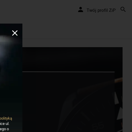
Nakręcamy pozytywnie... cały czas!
Twój profil ZiP
polityką
ce ul.
nego o