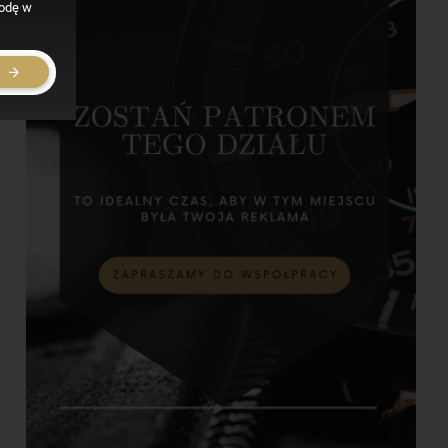
godę w
E