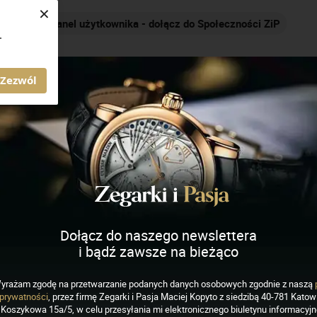
×
Panel użytkownika - dołącz do Społeczności ZiP
.
AGAZYN ZEGARKI I PASJA
Zezwól
yna zwrotna koła
Dołącz do naszego newslettera
i bądź zawsze na bieżąco
yna koła balansowego wynaleziona przez
Christiana
yrażam zgodę na przetwarzanie podanych danych osobowych zgodnie z naszą
ement ten spowodował znaczne zmniejszenie
prywatności
, przez firmę Zegarki i Pasja Maciej Kopyto z siedzibą 40-781 Katowi
i chodu zegarka.
Koszykowa 15a/5, w celu przesyłania mi elektronicznego biuletynu informacyj