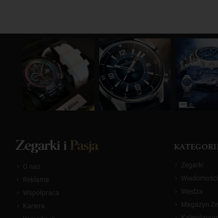
KATEGORI
Zegarki
O nas
Wiadomości
Reklama
Wiedza
Współpraca
Magazyn Zeg
Kariera
Kalendariu