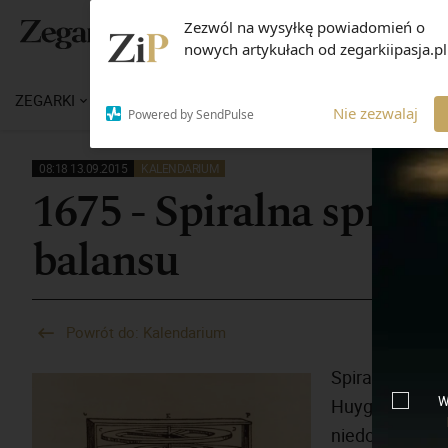
Zezwól na wysyłkę powiadomień o
nowych artykułach od zegarkiipasja.pl
ZEGARKI
WIADOMOŚCI
WIEDZA
MARKI
M
Nie zezwalaj
Powered by SendPulse
08:18 13.09.2015
KALENDARIUM
1675 - Spiralna spręż
balansu
Powrót do: Kalendarium
Spiralna
spręż
W
Huygensa
. El
niedokładnośc