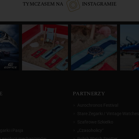
TYMCZASEM NA
INSTAGRAMIE
E
PARTNERZY
Aurochronos Festival
Stare Zegarki / Vintage Watches
Szafirowe Szkiełko
arki i Pasja
„Czasoholicy”
m ewolucji mechanizmów
Polish Watch Spotter