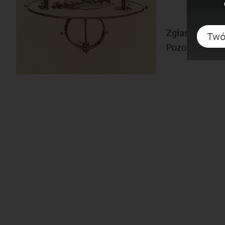
Zgłaszający: 
Pozostałe rek