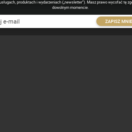
usługach, produktach i wydarzeniach („newsletter”). Masz prawo wycofać tę z
dowolnym momencie.
Władysław Meller
ZAPISZ MNI
ordy:
Kalendarium ewolucji mechanizmów