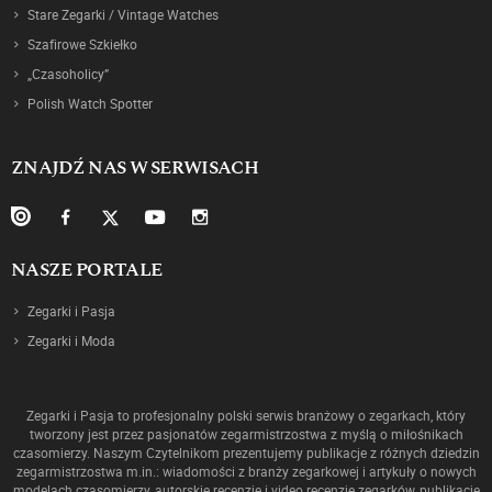
Stare Zegarki / Vintage Watches
Szafirowe Szkiełko
„Czasoholicy”
Polish Watch Spotter
ZNAJDŹ NAS W SERWISACH
NASZE PORTALE
Zegarki i Pasja
Zegarki i Moda
Zegarki i Pasja to profesjonalny polski serwis branżowy o zegarkach, który
tworzony jest przez pasjonatów zegarmistrzostwa z myślą o miłośnikach
czasomierzy. Naszym Czytelnikom prezentujemy publikacje z różnych dziedzin
zegarmistrzostwa m.in.: wiadomości z branży zegarkowej i artykuły o nowych
modelach czasomierzy, autorskie recenzje i video recenzje zegarków, publikacje