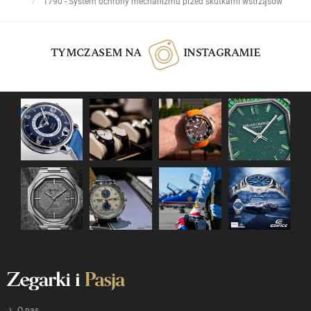
1790 - System ochrony mechanizmu przed skutkami wstrząsów
TYMCZASEM NA
INSTAGRAMIE
O nas