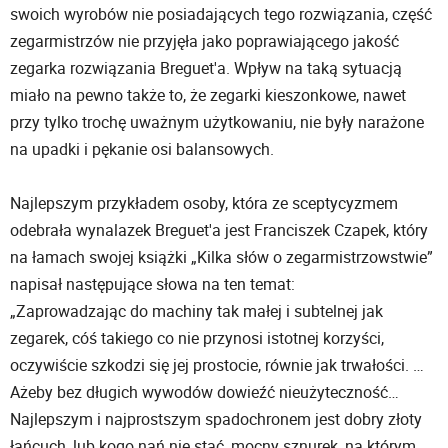
swoich wyrobów nie posiadających tego rozwiązania, część
zegarmistrzów nie przyjęła jako poprawiającego jakość
zegarka rozwiązania Breguet'a. Wpływ na taką sytuacją
miało na pewno także to, że zegarki kieszonkowe, nawet
przy tylko trochę uważnym użytkowaniu, nie były narażone
na upadki i pękanie osi balansowych.
Najlepszym przykładem osoby, która ze sceptycyzmem
odebrała wynalazek Breguet'a jest Franciszek Czapek, który
na łamach swojej książki „Kilka słów o zegarmistrzowstwie”
napisał następujące słowa na ten temat:
„Zaprowadzając do machiny tak małej i subtelnej jak
zegarek, cóś takiego co nie przynosi istotnej korzyści,
oczywiście szkodzi się jej prostocie, równie jak trwałości. …
Ażeby bez długich wywodów dowieźć nieużyteczność…
Najlepszym i najprostszym spadochronem jest dobry złoty
łańcuch, lub kogo nań nie stać, mocny sznurek, na którym