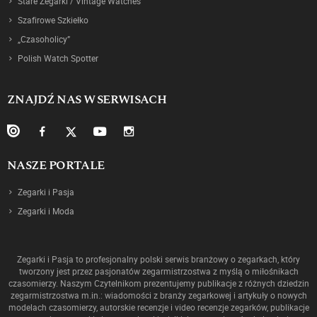
Stare Zegarki / Vintage Watches
Szafirowe Szkiełko
„Czasoholicy”
Polish Watch Spotter
ZNAJDŹ NAS W SERWISACH
NASZE PORTALE
Zegarki i Pasja
Zegarki i Moda
Zegarki i Pasja to profesjonalny polski serwis branżowy o zegarkach, który
tworzony jest przez pasjonatów zegarmistrzostwa z myślą o miłośnikach
czasomierzy. Naszym Czytelnikom prezentujemy publikacje z różnych dziedzin
zegarmistrzostwa m.in.: wiadomości z branży zegarkowej i artykuły o nowych
modelach czasomierzy, autorskie recenzje i video recenzje zegarków, publikacje