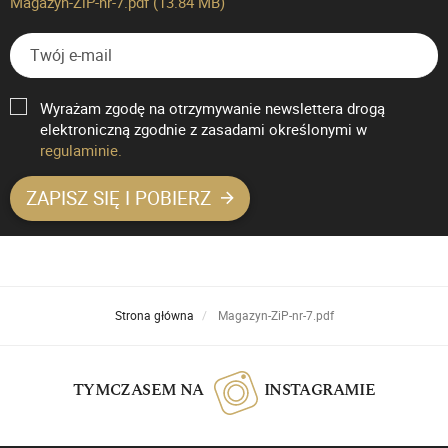
Magazyn-ZiP-nr-7.pdf
(13.84 MB)
Wyrażam zgodę na otrzymywanie newslettera drogą
elektroniczną zgodnie z zasadami określonymi w
regulaminie.
ZAPISZ SIĘ I POBIERZ
Strona główna
Magazyn-ZiP-nr-7.pdf
TYMCZASEM NA
INSTAGRAMIE